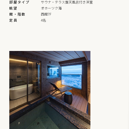
部屋タイプ
サウナ・テラス露天風呂付き洋室
眺望
オホーツク海
館・階数
西館7F
定員
4名