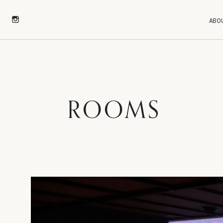
ABO
ABO
ROOMS