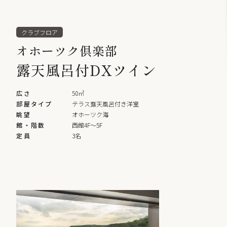
クラブフロア
オホーツク倶楽部
露天風呂付DXツイン
広さ
50㎡
部屋タイプ
テラス露天風呂付き洋室
眺望
オホーツク海
館・階数
西館4F〜5F
定員
3名