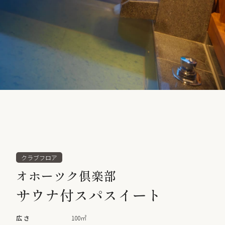
クラブフロア
オホーツク倶楽部
サウナ付スパスイート
広さ
100㎡