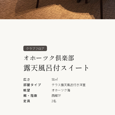
クラブフロア
オホーツク倶楽部
露天風呂付スイート
広さ
58㎡
部屋タイプ
テラス露天風呂付き洋室
眺望
オホーツク海
館・階数
西館7F
定員
2名