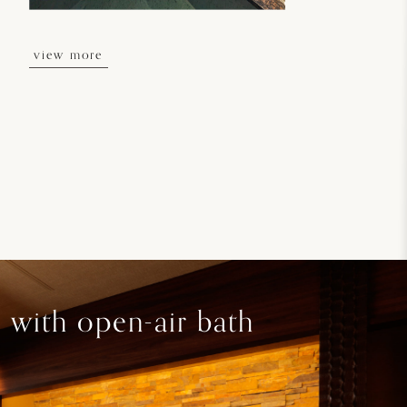
view more
view more
 with open-air bath