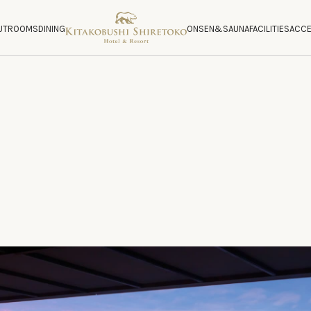
UT
ROOMS
DINING
ONSEN&SAUNA
FACILITIES
ACC
UT
ROOMS
DINING
ONSEN&SAUNA
FACILITIES
ACC