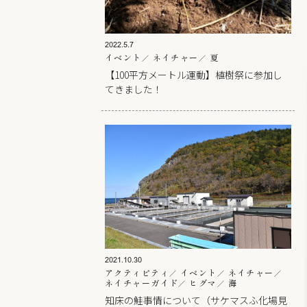
2022.5.7
イベント
ネイチャー
夏
【100平方メートル運動】植樹祭に参加し
てきました！
2021.10.30
アクティビティ
イベント
ネイチャー
ネイチャーガイド
ヒグマ
海
知床の鮭事情について（サケマスふ化場見