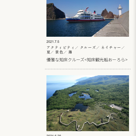
2021.7.5
アクティビティ
クルーズ
ネイチャー
夏
景色
海
優雅な知床クルーズ<知床観光船おーろら>