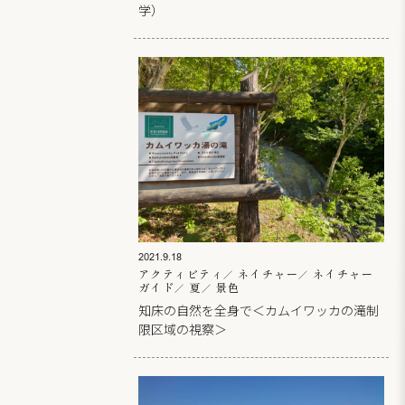
学）
2021.9.18
アクティビティ
ネイチャー
ネイチャー
ガイド
夏
景色
知床の自然を全身で＜カムイワッカの滝制
限区域の視察＞