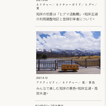
2021.6.28
ネイチャー
ネイチャーガイド
ヒグマ
夏
知床の初夏は「ヒグマ活動期」<知床五湖
の利用調整地区と登録引率者について>
2021.6.12
アクティビティ
ネイチャー
夏
景色
みんなで楽しむ知床の景色<知床五湖・高
架木道>
全24件中1～7件を表示