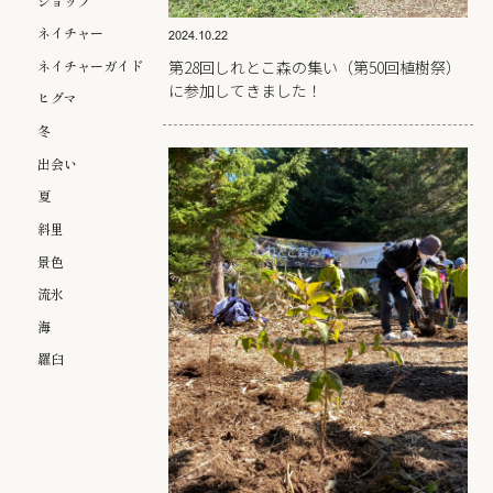
ショップ
ネイチャー
2024.10.22
ネイチャーガイド
第28回しれとこ森の集い（第50回植樹祭）
に参加してきました！
ヒグマ
冬
出会い
夏
斜里
景色
流氷
海
羅臼